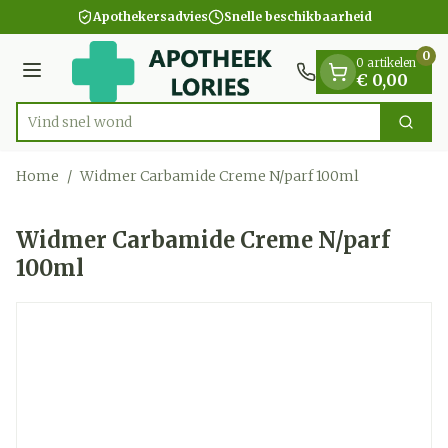
Dia 1 van 1
Ga naar de inhoud
Apothekersadvies
Snelle beschikbaarheid
0
0 artikelen
Menu
€ 0,00
Vind sn
Zoek
Product, merk, categorie...
Home
/
Widmer Carbamide Creme N/parf 100ml
Widmer Carbamide Creme N/parf
100ml