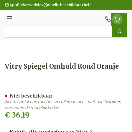
Ga naar de inhoud
Apothekersadvies
Snelle beschikbaarheid
Menu
Zoek
Product, merk, categorie...
Vitry Spiegel Omhuld Rond Oranje
Vitry Spiegel Omhuld Rond
Niet beschikbaar
Neem contact op met ons via telefoon of e-mail, dan bekijken
we samen de mogelijkheden.
€ 36,19
Bekijk alle producten van Vitry