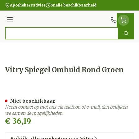
Ga naar de inhoud
Apothekersadvies
Snelle beschikbaarheid
Menu
Zoek
Product, merk, categorie...
Vitry Spiegel Omhuld Rond Groen
Vitry Spiegel Omhuld Ron
Niet beschikbaar
Neem contact op met ons via telefoon of e-mail, dan bekijken
we samen de mogelijkheden.
€ 36,19
Bekijk alle producten van Vitry