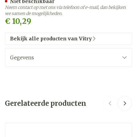
Niet beschikbaar
Neem contact op met ons via telefoon of e-mail, dan bekijken
we samen de mogelijkheden.
€ 10,29
Bekijk alle producten van Vitry
Gegevens
CNK
2973659
Organisaties
Vitry
Gerelateerde producten
Merken
Vitry
Kamertemperatuur (15°C -
Navigeren door de elementen van de carrousel is mogelij
Druk om carrousel over te slaan
Druk op om naar carrouselnavigatie te gaan
Behoud
25°C)