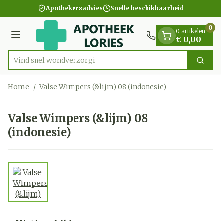
Dia 1 van 1
Ga naar de inhoud
Apothekersadvies
Snelle beschikbaarheid
0
0 artikelen
Menu
€ 0,00
Vind snel wondve
Zoek
Product, merk, categorie...
Home
/
Valse Wimpers (&lijm) 08 (indonesie)
Valse Wimpers (&lijm) 08
(indonesie)
View larger image
Valse Wimpers (&lijm) 08 (