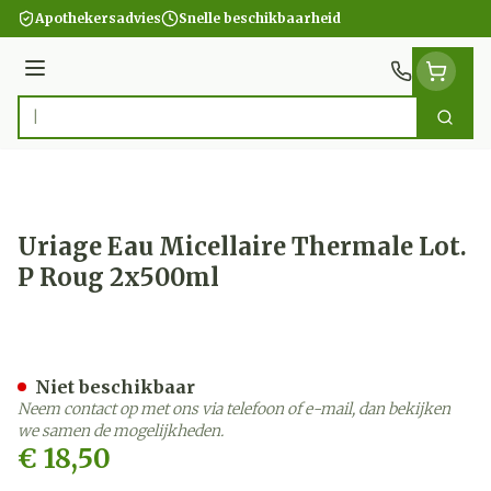
Ga naar de inhoud
Apothekersadvies
Snelle beschikbaarheid
Menu
Zoek
Product, merk, categorie...
Uriage Eau Micellaire Thermale Lot.
P Roug 2x500ml
Uriage Eau Micellaire The
Niet beschikbaar
Neem contact op met ons via telefoon of e-mail, dan bekijken
we samen de mogelijkheden.
€ 18,50