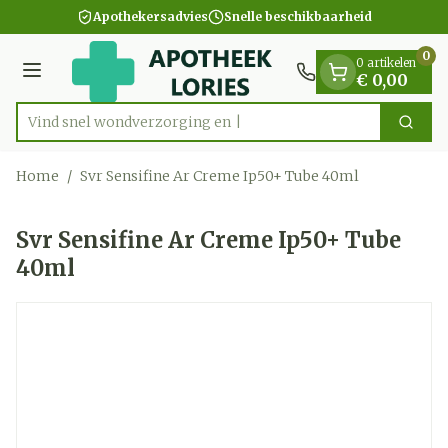
Dia 1 van 1
Ga naar de inhoud
Apothekersadvies
Snelle beschikbaarheid
0
0 artikelen
Menu
€ 0,00
Vind snel wondverzo
Zoek
Product, merk, categorie...
Home
/
Svr Sensifine Ar Creme Ip50+ Tube 40ml
Svr Sensifine Ar Creme Ip50+ Tube
40ml