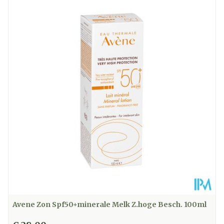
Lengte
158 mm
Diepte
35 mm
Hoeveelheid
40
Verpakking
Kamertemperatuur (15°C -
Behoud
25°C)
Avene Zon Spf50+minerale Melk Z.hoge Besch. 100ml