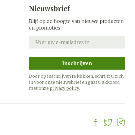
s
Bed
Nieuwsbrief
k
Doorliggen - decubitis
ing zon
Blijf op de hoogte van nieuwe producten
Toon meer
ogie
Urinewegen
en promoties
E-mail adres
heid,
Stoppen met roken
en stress
it en
 en
Gezichtsreiniging -
Instrumenten
Inschrijven
ygiene
e -
ontschminken
sche
Anti tumor middelen
Door op inschrijven te klikken, schrijft u zich
n
 en
Reinigingsmelk, - crème,
in voor onze nieuwsbrief en gaat u akkoord
tie
-olie en gel
met onze
privacy policy
.
Anesthesie
ijn
Tonic - lotion
rzorging
Micellair water
hie
Diverse
Specifiek voor de ogen
oet
geneesmiddelen
Toon meer