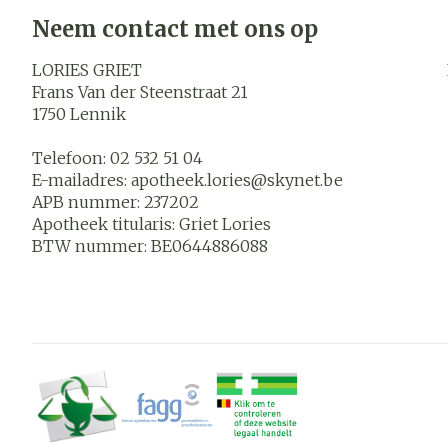
Blaren
Neem contact met ons op
Zuurstof
Eelt
LORIES GRIET
Ademhalings
Eksteroog - l
Frans Van der Steenstraat 21
1750
Lennik
Toon meer
Spieren en
Telefoon:
02 532 51 04
gewrichten
E-mailadres:
apotheek.lories@
skynet.be
APB nummer:
237202
Specifiek vo
Naalden en s
Apotheek titularis:
Griet Lories
mannen
Infecties
BTW nummer:
BE0644886088
Spuiten
Lichaamsverz
Oplossing voor
Deodorant
Naalden
Luizen
Gezichtsverz
Naalden voor 
- pennaalden
Diagnostica
Toon meer