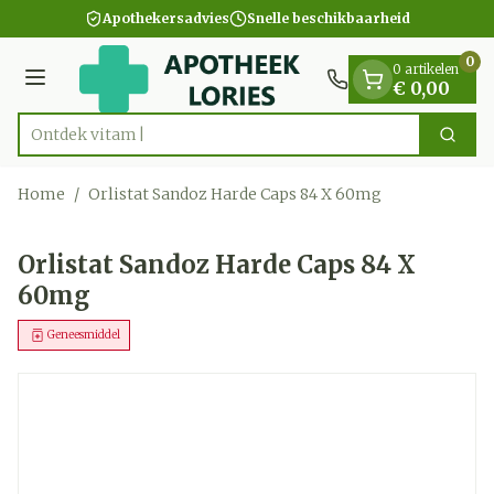
Dia 1 van 1
Ga naar de inhoud
Apothekersadvies
Snelle beschikbaarheid
0
0 artikelen
Menu
€ 0,00
Ontdek vitamines
Zoek
Product, merk, categorie...
Home
/
Orlistat Sandoz Harde Caps 84 X 60mg
Orlistat Sandoz Harde Caps 84 X
60mg
Geneesmiddel