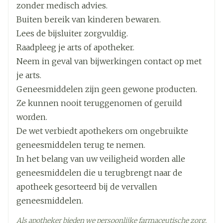
vinden in rubriek inhoud van de verpakking en
Breedte
43 mm
zonder medisch advies.
aanpassen.  Als u een nierziekte hebt. Licht uw
overige informatie.
Buiten bereik van kinderen bewaren.
arts in voor u Orlistat Sandoz inneemt, als u
Lengte
103 mm
U hebt cholestase (toestand waarbij de galstroom
Lees de bijsluiter zorgvuldig.
problemen hebt met uw nieren. Het gebruik van
uit de lever geblokkeerd is)
Raadpleeg je arts of apotheker.
orlistat kan gepaard gaan met nierstenen bij
Diepte
93 mm
U hebt problemen met het absorberen van
Neem in geval van bijwerkingen contact op met
patiënten met een chronische nierziekte.
voedsel (chronisch malabsorptiesyndroom)
je arts.
Kinderen en jongeren tot 18 jaar Dit
Hoeveelheid
gediagnosticeerd door een arts.
84
Geneesmiddelen zijn geen gewone producten.
geneesmiddel is niet bedoeld voor gebruik bij
Verpakking
Ze kunnen nooit teruggenomen of geruild
kinderen en adolescenten jonger dan 18 jaar.
worden.
Actieve
orlistat
Ingrediënten
De wet verbiedt apothekers om ongebruikte
geneesmiddelen terug te nemen.
Kamertemperatuur (15°C -
In het belang van uw veiligheid worden alle
Behoud
25°C)
geneesmiddelen die u terugbrengt naar de
apotheek gesorteerd bij de vervallen
geneesmiddelen.
Als apotheker bieden we persoonlijke farmaceutische zorg.