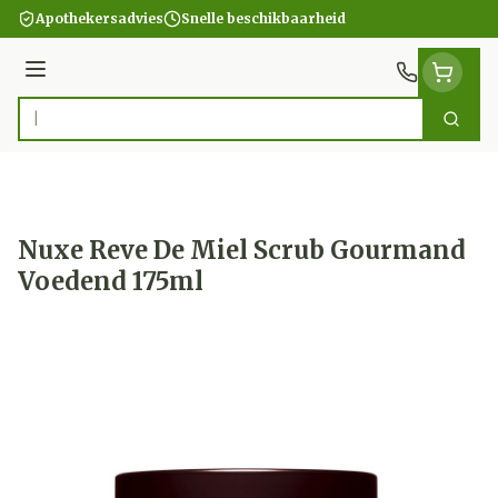
Ga naar de inhoud
Apothekersadvies
Snelle beschikbaarheid
Menu
Zoek
Product, merk, categorie...
Nuxe Reve De Miel Scrub Gourmand
Voedend 175ml