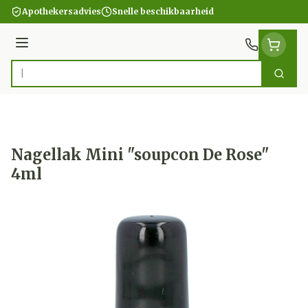
Ga naar de inhoud
Apothekersadvies
Snelle beschikbaarheid
Menu
Zoek
Product, merk, categorie...
Nagellak Mini "soupcon De Rose"
4ml