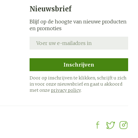
s
Bed
Nieuwsbrief
k
Doorliggen - decubitis
ing zon
Blijf op de hoogte van nieuwe producten
Toon meer
ogie
Urinewegen
en promoties
E-mail adres
heid,
Stoppen met roken
en stress
it en
 en
Gezichtsreiniging -
Instrumenten
Inschrijven
ygiene
e -
ontschminken
sche
Anti tumor middelen
Door op inschrijven te klikken, schrijft u zich
n
 en
Reinigingsmelk, - crème,
in voor onze nieuwsbrief en gaat u akkoord
tie
-olie en gel
met onze
privacy policy
.
Anesthesie
ijn
Tonic - lotion
rzorging
Micellair water
hie
Diverse
Specifiek voor de ogen
oet
geneesmiddelen
Toon meer