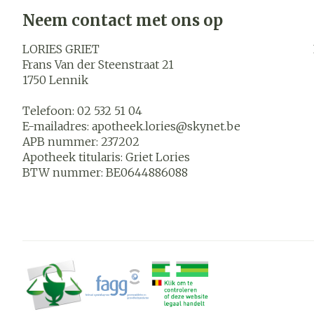
Blaren
Neem contact met ons op
Zuurstof
Eelt
LORIES GRIET
Ademhalings
Eksteroog - l
Frans Van der Steenstraat 21
1750
Lennik
Toon meer
Spieren en
Telefoon:
02 532 51 04
gewrichten
E-mailadres:
apotheek.lories@
skynet.be
APB nummer:
237202
Specifiek vo
Naalden en s
Apotheek titularis:
Griet Lories
mannen
Infecties
BTW nummer:
BE0644886088
Spuiten
Lichaamsverz
Oplossing voor
Deodorant
Naalden
Luizen
Gezichtsverz
Naalden voor 
- pennaalden
Diagnostica
Toon meer