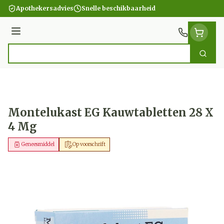
Ga naar de inhoud
Apothekersadvies
Snelle beschikbaarheid
Menu
Zoek
Product, merk, categorie...
Montelukast EG Kauwtabletten 28 X
4 Mg
Geneesmiddel
Op voorschrift