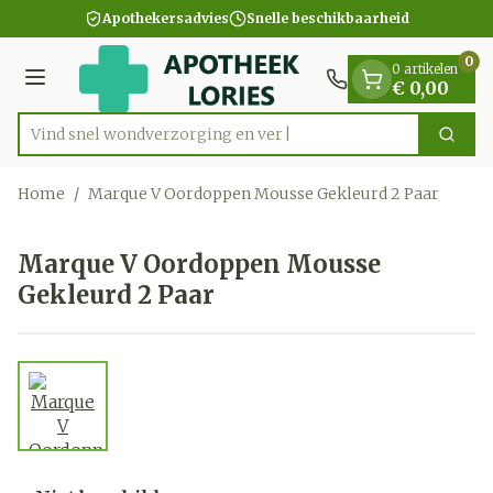
Dia 1 van 1
Ga naar de inhoud
Apothekersadvies
Snelle beschikbaarheid
0
0 artikelen
Menu
€ 0,00
Vind snel wondverzorging
Zoek
Product, merk, categorie...
Home
/
Marque V Oordoppen Mousse Gekleurd 2 Paar
Marque V Oordoppen Mousse
Gekleurd 2 Paar
View larger image
Marque V Oordoppen Mouss