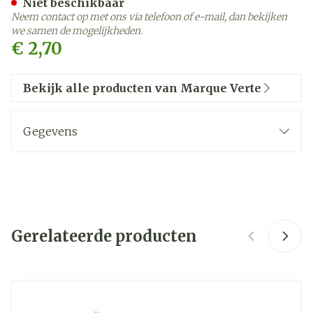
Niet beschikbaar
Neem contact op met ons via telefoon of e-mail, dan bekijken
we samen de mogelijkheden.
€ 2,70
Bekijk alle producten van Marque Verte
Gegevens
CNK
2673911
GSA Healthcare, Laboratoire
Organisaties
Marque Verte
Gerelateerde producten
Merken
Marque Verte
Navigeren door de elementen van de carrousel is mogelij
Druk om carrousel over te slaan
Druk op om naar carrouselnavigatie te gaan
Kamertemperatuur (15°C -
Behoud
25°C)