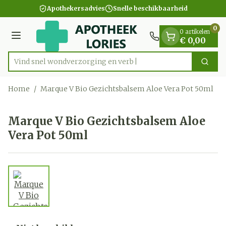
Dia 1 van 1
Ga naar de inhoud
Apothekersadvies
Snelle beschikbaarheid
0
0 artikelen
Menu
€ 0,00
Vind snel wondverzorging e
Zoek
Product, merk, categorie...
Home
/
Marque V Bio Gezichtsbalsem Aloe Vera Pot 50ml
Marque V Bio Gezichtsbalsem Aloe
Vera Pot 50ml
View larger image
Marque V Bio Gezichtsbals