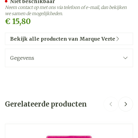
Niet beschikbaar
Neem contact op met ons via telefoon of e-mail, dan bekijken
we samen de mogelijkheden.
€ 15,80
Bekijk alle producten van Marque Verte
Gegevens
CNK
2674463
GSA Healthcare, Laboratoire
Organisaties
Marque Verte
Gerelateerde producten
Merken
Marque Verte
Navigeren door de elementen van de carrousel is mogelij
Druk om carrousel over te slaan
Druk op om naar carrouselnavigatie te gaan
Hoeveelheid
50
Verpakking