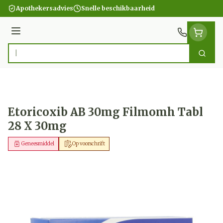
Ga naar de inhoud
Apothekersadvies
Snelle beschikbaarheid
Menu
Zoek
Product, merk, categorie...
Etoricoxib AB 30mg Filmomh Tabl
28 X 30mg
Geneesmiddel
Op voorschrift