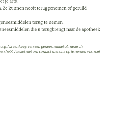
 je arts.
. Ze kunnen nooit teruggenomen of geruild
geneesmiddelen terug te nemen.
geneesmiddelen die u terugbrengt naar de apotheek
zorg. Na aankoop van een geneesmiddel of medisch
hij snel uiteenvalt en zonder water kan worden
en hebt. Aarzel niet om contact met ons op te nemen via mail
 - 25°C)