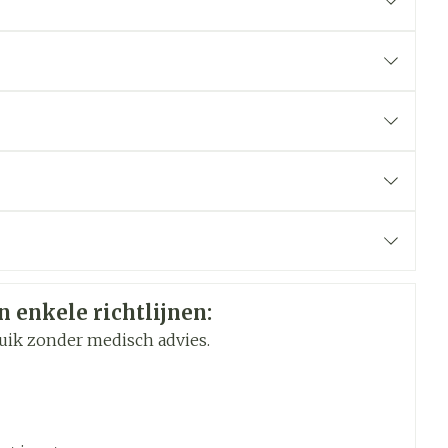
oet
geneesmiddelen
Toon meer
werende
Parfums en
geurproducten
n enkele richtlijnen:
uik zonder medisch advies.
sis verlagen tot 5 mg of verhogen tot max. 20 mg
CBD