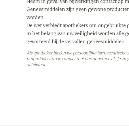
Neem in geval van bijwerkingen contact op met
Onderhoudsdosis: max. 20 mg /dag
Geneesmiddelen zijn geen gewone producten
Diepte
30 mm
worden.
Aanvangsdosis: 10 mg /dag
De wet verbiedt apothekers om ongebruikte 
Onderhoudsdosis: max. 20 mg /dag
Hoeveelheid
28
In het belang van uw veiligheid worden alle 
Verpakking
In een enkele gift innemen
gesorteerd bij de vervallen geneesmiddelen.
Met of zonder voedsel
Actieve
Als apotheker bieden we persoonlijke farmaceutische 
escitalopram oxalaat
Ingrediënten
De tablet dient op de tong te geplaatst, waar 
hulpmiddel kun je contact met ons opnemen als je vrag
doorgeslikt.
of telefoon.
Behoud
Kamertemperatuur (15°C