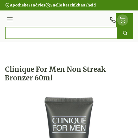
Ga naar de inhoud
Apothekersadvies
Snelle beschikbaarheid
Menu
Zoek
Product, merk, categorie...
Clinique For Men Non Streak
Bronzer 60ml