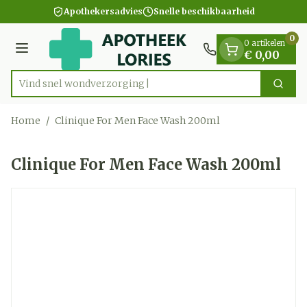
Dia 1 van 1
Ga naar de inhoud
Apothekersadvies
Snelle beschikbaarheid
0
0 artikelen
Menu
€ 0,00
Vind snel wondver
Zoek
Product, merk, categorie...
Home
/
Clinique For Men Face Wash 200ml
Clinique For Men Face Wash 200ml