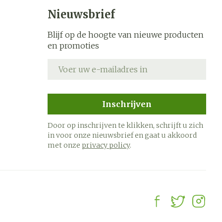
s
Bed
Nieuwsbrief
k
Doorliggen - decubitis
ing zon
Blijf op de hoogte van nieuwe producten
Toon meer
ogie
Urinewegen
en promoties
E-mail adres
heid,
Stoppen met roken
en stress
it en
 en
Gezichtsreiniging -
Instrumenten
Inschrijven
ygiene
e -
ontschminken
sche
Anti tumor middelen
Door op inschrijven te klikken, schrijft u zich
n
 en
Reinigingsmelk, - crème,
in voor onze nieuwsbrief en gaat u akkoord
tie
-olie en gel
met onze
privacy policy
.
Anesthesie
ijn
Tonic - lotion
rzorging
Micellair water
hie
Diverse
Specifiek voor de ogen
oet
geneesmiddelen
Toon meer