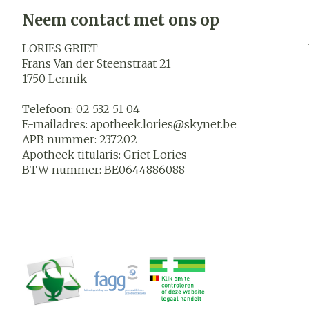
Blaren
Neem contact met ons op
Zuurstof
Eelt
LORIES GRIET
Ademhalings
Eksteroog - l
Frans Van der Steenstraat 21
1750
Lennik
Toon meer
Spieren en
Telefoon:
02 532 51 04
gewrichten
E-mailadres:
apotheek.lories@
skynet.be
APB nummer:
237202
Specifiek vo
Naalden en s
Apotheek titularis:
Griet Lories
mannen
Infecties
BTW nummer:
BE0644886088
Spuiten
Lichaamsverz
Oplossing voor
Deodorant
Naalden
Luizen
Gezichtsverz
Naalden voor 
- pennaalden
Diagnostica
Toon meer