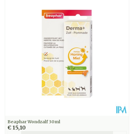
Diepte
53 mm
Hoeveelheid
200
Verpakking
Kamertemperatuur (15°C -
Behoud
25°C)
Beaphar Wondzalf 30ml
€ 15,10
Aantal