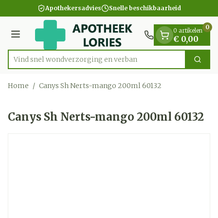
Dia 1 van 1
Ga naar de inhoud
Apothekersadvies
Snelle beschikbaarheid
0
0 artikelen
Menu
€ 0,00
Vind snel wondverzorging en
Zoek
Product, merk, categorie...
Home
/
Canys Sh Nerts-mango 200ml 60132
Canys Sh Nerts-mango 200ml 60132