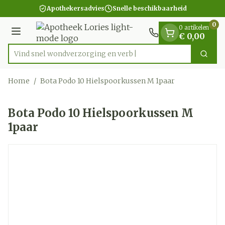
Dia 1 van 1
Ga naar de inhoud
Apothekersadvies
Snelle beschikbaarheid
0
0 artikelen
Menu
€ 0,00
Vind snel wondverzorging
Zoek
Product, merk, categorie...
Home
/
Bota Podo 10 Hielspoorkussen M 1paar
Bota Podo 10 Hielspoorkussen M
1paar