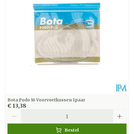
Diepte
50 mm
Hoeveelheid
Paar
Verpakking
Kamertemperatuur (15°C -
Behoud
25°C)
Bota Podo 16 Voorvoetkussen 1paar
€ 13,38
Aantal
Bestel