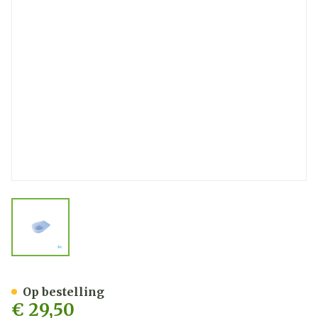
View larger image
Bota Podo 10 Hielspoorkus
Op bestelling
€ 29,50