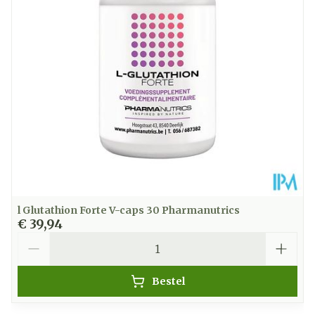
Hoeveelheid
150
Verpakking
Dieetbeperkingen
Bio
Kamertemperatuur
Behoud
(15°C - 25°C)
l Glutathion Forte V-caps 30 Pharmanutrics
€ 39,94
Aantal
Bestel