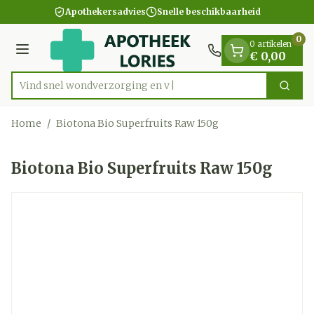
Dia 1 van 1
Ga naar de inhoud
Apothekersadvies
Snelle beschikbaarheid
0
0 artikelen
Menu
€ 0,00
Vind snel wondverzorg
Zoek
Product, merk, categorie...
Home
/
Biotona Bio Superfruits Raw 150g
Biotona Bio Superfruits Raw 150g