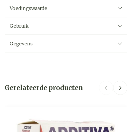
Voedingswaarde
Samenstelling per 5 ml
Gebruik
Voedingsstof
Hoeveelheid
Eenheid
Chloride
199,33
mg
Gegevens
CNK
2745289
Natrium
103,33
mg
Organisaties
Energetica Natura
Magnesium
12,83
mg
Gerelateerde producten
Merken
Energetica Natura
Calcium
4,33
mg
Breedte
98 mm
Navigeren door de elementen van de carrousel is mogelij
Druk om carrousel over te slaan
Druk op om naar carrouselnavigatie te gaan
Kalium
4,26
mg
Lengte
240 mm
Fosfor
5,1
mcg