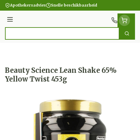
Ga naar de inhoud
Apothekersadvies
Snelle beschikbaarheid
Menu
Zoek
Product, merk, categorie...
Beauty Science Lean Shake 65%
Yellow Twist 453g