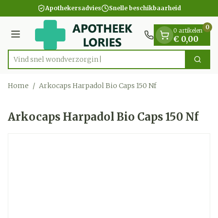
Dia 1 van 1
Ga naar de inhoud
Apothekersadvies
Snelle beschikbaarheid
0
0 artikelen
Menu
€ 0,00
Vind snel wondv
Zoek
Product, merk, categorie...
Home
/
Arkocaps Harpadol Bio Caps 150 Nf
Arkocaps Harpadol Bio Caps 150 Nf