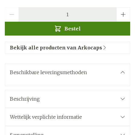
Aantal
Bestel
Bekijk alle producten van Arkocaps
Beschikbare leveringsmethoden
Beschrijving
De secundaire wortel van Harpagophytum helpt
om de beweeglijkheid en de soepelheid van de
Wettelijk verplichte informatie
gewrichten te verbeteren.