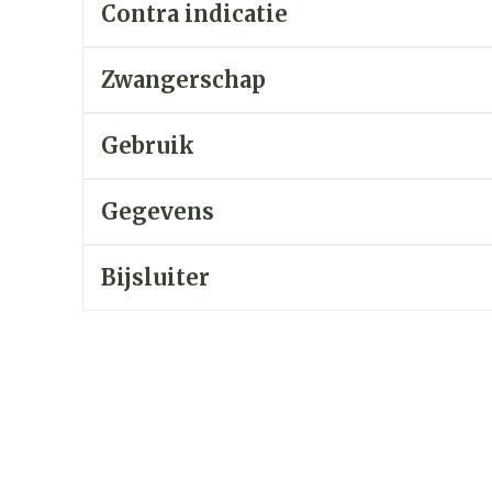
Contra indicatie
zorging
Supplementen
Insecten
Zwangerschap
en
Mondmaskers
middelen
nissen
Gebruik
d -
uid
Gegevens
id
Bijsluiter
Zelfbruiner
Scheren