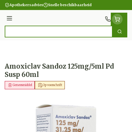
Ga naar de inhoud
Apothekersadvies
Snelle beschikbaarheid
Menu
Zoek
Product, merk, categorie...
Amoxiclav Sandoz 125mg/5ml Pd
Susp 60ml
Geneesmiddel
Op voorschrift