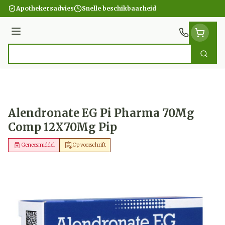
Ga naar de inhoud
Apothekersadvies
Snelle beschikbaarheid
Menu
Zoek
Product, merk, categorie...
Alendronate EG Pi Pharma 70Mg
Comp 12X70Mg Pip
Geneesmiddel
Op voorschrift