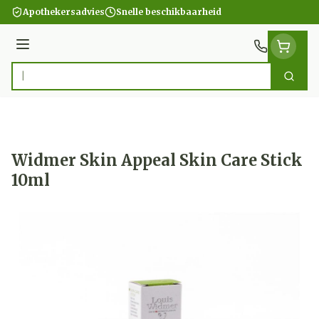
Ga naar de inhoud
Apothekersadvies
Snelle beschikbaarheid
Menu
Zoek
Product, merk, categorie...
Widmer Skin Appeal Skin Care Stick
10ml