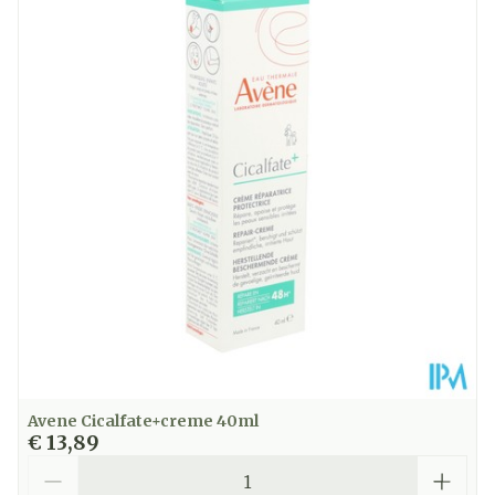
Diepte
27 mm
Hoeveelheid
40
Verpakking
Kamertemperatuur (15°C -
Behoud
25°C)
Avene Cicalfate+creme 40ml
€ 13,89
Aantal