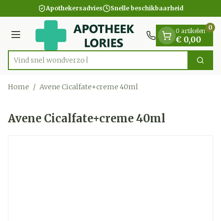
Dia 1 van 1
Ga naar de inhoud
Apothekersadvies
Snelle beschikbaarheid
0
0 artikelen
Menu
€ 0,00
Vind snel w
Zoek
Product, merk, categorie...
Home
/
Avene Cicalfate+creme 40ml
Avene Cicalfate+creme 40ml