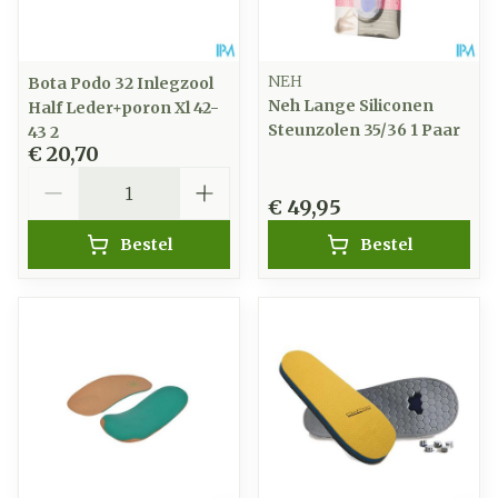
NEH
Bota Podo 32 Inlegzool
Neh Lange Siliconen
Half Leder+poron Xl 42-
Steunzolen 35/36 1 Paar
43 2
€ 20,70
Aantal
€ 49,95
Bestel
Bestel