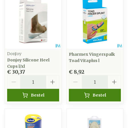
DonJoy
Pharmex Vingerspalk
Donjoy Silicone Heel
Toad Vitaplus l
Cups l/xl
€ 30,37
€ 8,92
Aantal
Aantal
Bestel
Bestel