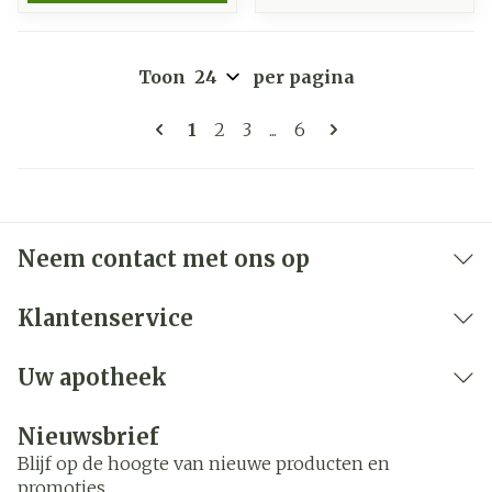
Toon
per pagina
Pagina's
U lees momenteel pagina
Pagina
Pagina
Pagina
1
2
3
...
6
Neem contact met ons op
Klantenservice
Uw apotheek
Nieuwsbrief
Blijf op de hoogte van nieuwe producten en
promoties