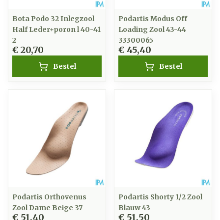
Bota Podo 32 Inlegzool
Podartis Modus Off
Half Leder+poron l 40-41
Loading Zool 43-44
2
33300065
€ 20,70
€ 45,40
Bestel
Bestel
Podartis Orthovenus
Podartis Shorty 1/2 Zool
Zool Dame Beige 37
Blauw 43
€ 51,40
€ 51,50