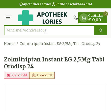
Dia 1 van 1
Ga naar de inhoud
Apothekersadvies
Snelle beschikbaarheid
0
0 artikelen
Menu
€ 0,00
Vind snel wo
Zoek
Product, merk, categorie...
Home
/
Zolmitriptan Instant EG 2,5Mg Tabl Orodisp 24
Zolmitriptan Instant EG 2,5Mg Tabl
Orodisp 24
Geneesmiddel
Op voorschrift