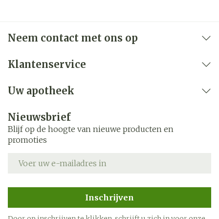
Instant EG is niet aanbevolen beneden de 18 of
boven de 65 jaar. Zoals met andere
migrainebehandelingen kan het overmatige
Neem contact met ons op
gebruik van Zolmitriptan Instant EG dagelijkse
hoofdpijn veroorzaken of uw migrainehoofdpijn
Klantenservice
verergeren. Raadpleeg uw arts indien u denkt dat
Uw apotheek
dit voor u het geval is. Het is mogelijk dat u moet
stoppen met het gebruik van Zolmitriptan
Nieuwsbrief
Instant EG om het probleem te verhelpen.
Blijf op de hoogte van nieuwe producten en
promoties
E-mail adres
Inschrijven
Door op inschrijven te klikken, schrijft u zich in voor onze