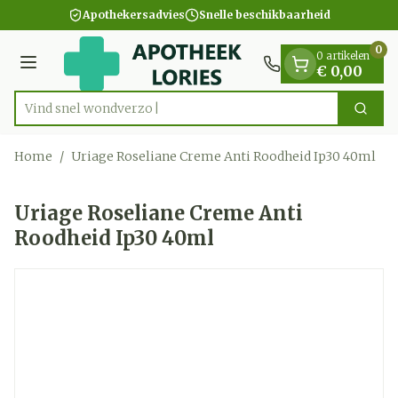
Dia 1 van 1
Ga naar de inhoud
Apothekersadvies
Snelle beschikbaarheid
0
0 artikelen
Menu
€ 0,00
Vind snel w
Zoek
Product, merk, categorie...
Home
/
Uriage Roseliane Creme Anti Roodheid Ip30 40ml
Uriage Roseliane Creme Anti
Roodheid Ip30 40ml