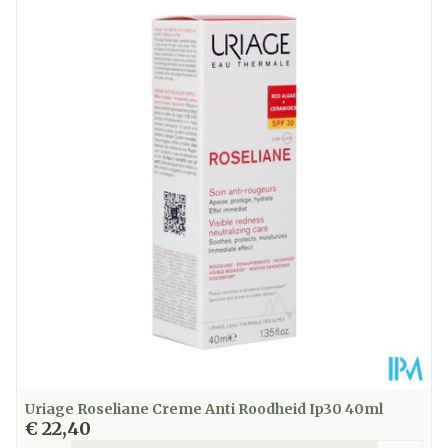
Lengte
125 mm
Diepte
35 mm
Hoeveelheid
40
Verpakking
Kamertemperatuur (15°C -
Behoud
25°C)
Uriage Roseliane Creme Anti Roodheid Ip30 40ml
€ 22,40