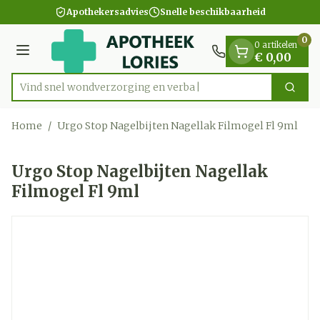
Dia 1 van 1
Ga naar de inhoud
Apothekersadvies
Snelle beschikbaarheid
0
0 artikelen
Menu
€ 0,00
Vind snel wondverzorging
Zoek
Product, merk, categorie...
Home
/
Urgo Stop Nagelbijten Nagellak Filmogel Fl 9ml
Urgo Stop Nagelbijten Nagellak
Filmogel Fl 9ml