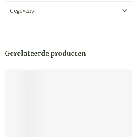
Gegevens
Gerelateerde producten
Navigeren door de elementen van de carrousel is mogelij
Druk om carrousel over te slaan
Druk op om naar carrouselnavigatie te gaan