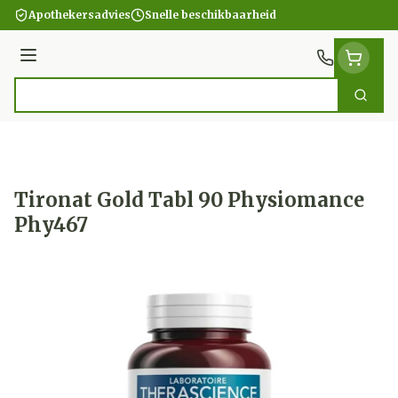
Ga naar de inhoud
Apothekersadvies
Snelle beschikbaarheid
Menu
Zoek
Product, merk, categorie...
Tironat Gold Tabl 90 Physiomance
Phy467