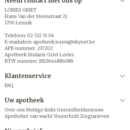
Neem contact met ons op
LORIES GRIET
Frans Van der Steenstraat 21
1750
Lennik
Telefoon:
02 532 51 04
E-mailadres:
apotheek.lories@
skynet.be
APB nummer:
237202
Apotheek titularis:
Griet Lories
BTW nummer:
BE0644886088
Klantenservice
FAQ
Uw apotheek
Over ons
Nuttige links
Gezondheidsnieuws
Apotheker van wacht
Voorschrift
Zorgtarieven