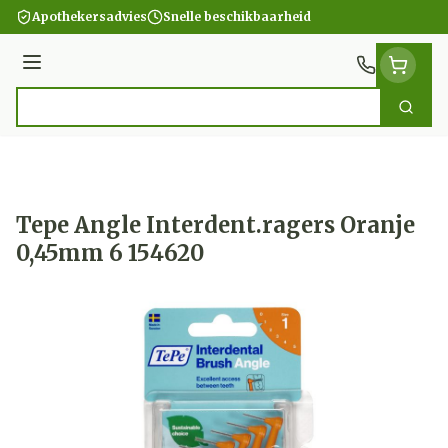
Ga naar de inhoud
Apothekersadvies
Snelle beschikbaarheid
Menu
Zoek
Product, merk, categorie...
Tepe Angle Interdent.ragers Oranje
0,45mm 6 154620