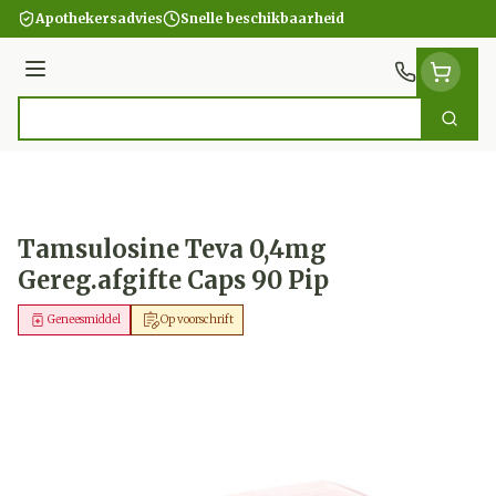
Ga naar de inhoud
Apothekersadvies
Snelle beschikbaarheid
Menu
Zoek
Product, merk, categorie...
Tamsulosine Teva 0,4mg
Gereg.afgifte Caps 90 Pip
Geneesmiddel
Op voorschrift