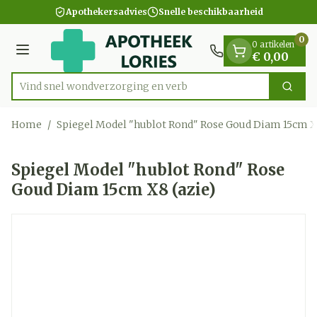
Dia 1 van 1
Ga naar de inhoud
Apothekersadvies
Snelle beschikbaarheid
0
0 artikelen
Menu
€ 0,00
Vind snel wondverzorging e
Zoek
Product, merk, categorie...
Home
/
Spiegel Model "hublot Rond" Rose Goud Diam 15cm X8
Spiegel Model "hublot Rond" Rose
Goud Diam 15cm X8 (azie)