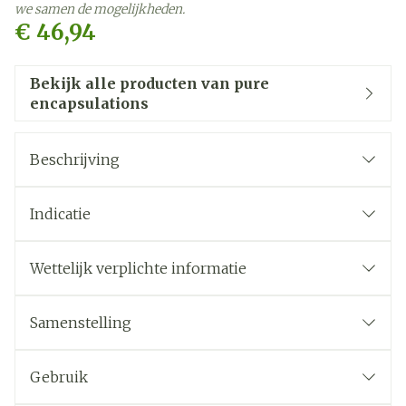
we samen de mogelijkheden.
€ 46,94
Bekijk alle producten van pure
encapsulations
Beschrijving
Indicatie
Voor de adequate aanvoer van specifieke
bacterieculturen.
Wettelijk verplichte informatie
Samenstelling
Gebruik
20 miljard KVE