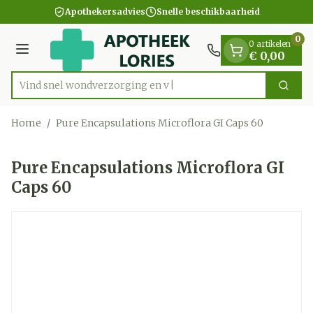
Dia 1 van 1
Ga naar de inhoud
Apothekersadvies
Snelle beschikbaarheid
0
0 artikelen
Menu
€ 0,00
Vind snel wondverzor
Zoek
Product, merk, categorie...
Home
/
Pure Encapsulations Microflora GI Caps 60
Pure Encapsulations Microflora GI
Caps 60