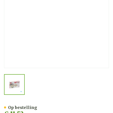
View larger image
Oxycard Meidoorn Extr G
Op bestelling