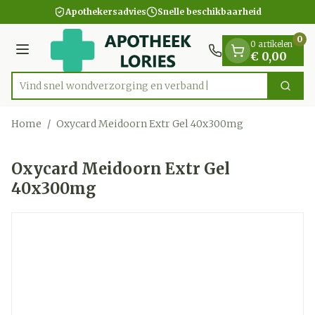
Dia 1 van 1
Ga naar de inhoud
Apothekersadvies
Snelle beschikbaarheid
0
0 artikelen
Menu
€ 0,00
Vind snel wondverzorging en
Zoek
Product, merk, categorie...
Home
/
Oxycard Meidoorn Extr Gel 40x300mg
Oxycard Meidoorn Extr Gel
40x300mg