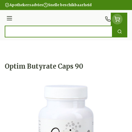
Ga naar de inhoud
Apothekersadvies
Snelle beschikbaarheid
Menu
Zoek
Product, merk, categorie...
Optim Butyrate Caps 90