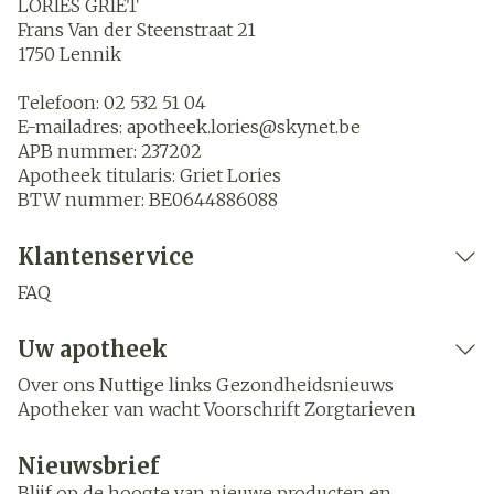
LORIES GRIET
Frans Van der Steenstraat 21
1750
Lennik
Telefoon:
02 532 51 04
E-mailadres:
apotheek.lories@
skynet.be
APB nummer:
237202
Apotheek titularis:
Griet Lories
BTW nummer:
BE0644886088
Klantenservice
FAQ
Uw apotheek
Over ons
Nuttige links
Gezondheidsnieuws
Apotheker van wacht
Voorschrift
Zorgtarieven
Nieuwsbrief
Blijf op de hoogte van nieuwe producten en