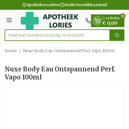
Dia 1 van 1
Ga naar de inhoud
Apothekersadvies
Snelle beschikbaarheid
0
0 artikelen
Menu
€ 0,00
Vind snel wondverzorging en
Zoek
Product, merk, categorie...
Home
/
Nuxe Body Eau Ontspannend Perf. Vapo 100ml
Nuxe Body Eau Ontspannend Perf.
Vapo 100ml