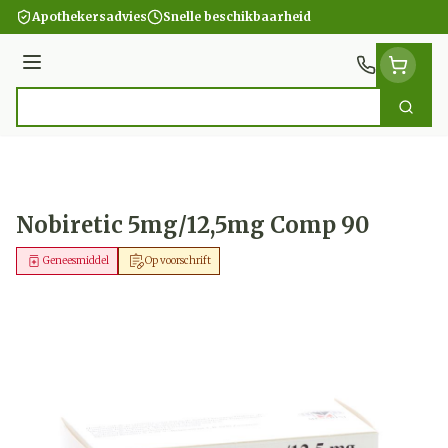
Ga naar de inhoud
Apothekersadvies
Snelle beschikbaarheid
Menu
Zoek
Product, merk, categorie...
Nobiretic 5mg/12,5mg Comp 90
Geneesmiddel
Op voorschrift