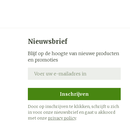
Bad en douche
je
Badkamer
s
Bed
k
Doorliggen - decubitis
ing zon
Toon meer
ogie
Urinewegen
Nieuwsbrief
Blijf op de hoogte van nieuwe producten
 - 25°C)
heid,
Stoppen met roken
en promoties
en stress
E-mail adres
it en
 en
Gezichtsreiniging -
Instrumenten
ygiene
e -
ontschminken
sche
Anti tumor middelen
n
 en
Reinigingsmelk, - crème,
Inschrijven
tie
-olie en gel
Anesthesie
ijn
Tonic - lotion
Door op inschrijven te klikken, schrijft u zich
in voor onze nieuwsbrief en gaat u akkoord
rzorging
Micellair water
met onze
privacy policy
.
hie
Diverse
Specifiek voor de ogen