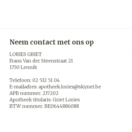
Aerosol toeste
Droge voeten, 
Tabletten
kloven
Aerosol access
Creme, gel en
Blaren
Zuurstof
Eelt
Ademhalings
Eksteroog - l
Neem contact met ons op
Toon meer
LORIES GRIET
Spieren en
Frans Van der Steenstraat 21
gewrichten
1750
Lennik
Specifiek vo
Naalden en s
mannen
Telefoon:
02 532 51 04
Infecties
Spuiten
E-mailadres:
apotheek.lories@
skynet.be
Lichaamsverz
APB nummer:
237202
Oplossing voor
Apotheek titularis:
Griet Lories
Deodorant
Naalden
BTW nummer:
BE0644886088
Luizen
Gezichtsverz
Naalden voor 
- pennaalden
Diagnostica