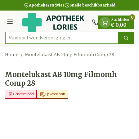
Dia 1 van 1
Ga naar de inhoud
Apothekersadvies
Snelle beschikbaarheid
0
0 artikelen
Menu
€ 0,00
Vind snel wondverzor
Zoek
Product, merk, categorie...
Home
/
Montelukast AB 10mg Filmomh Comp 28
Montelukast AB 10mg Filmomh
Comp 28
Geneesmiddel
Op voorschrift