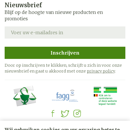
Nieuwsbrief
Blijf op de hoogte van nieuwe producten en
promoties
E-mail adres
Inschrijven
Door op inschrijven te klikken, schrijft u zich in voor onze
nieuwsbrief en gaat u akkoord met onze
privacy policy
.
Juridische links
Wij gebruiken cookies om uw ervaring beter te