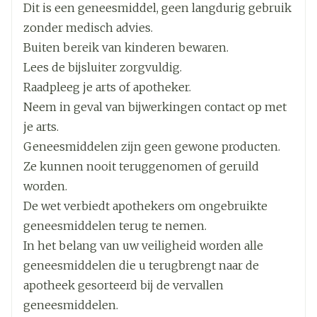
Dit is een geneesmiddel, geen langdurig gebruik
zeldzame gevallen van een combinatie van
Breedte
40 mm
symptomen zoals griepachtige ziekte,
zonder medisch advies.
tintelingen of gevoelloosheid in armen en
Buiten bereik van kinderen bewaren.
benen, verergering van longsymptomen en/of
Lengte
127 mm
Lees de bijsluiter zorgvuldig.
uitslag (syndroom van Churg-Strauss)
gerapporteerd. Wanneer u één of meer van deze
Raadpleeg je arts of apotheker.
Diepte
71 mm
symptomen krijgt dient u onmiddellijk uw arts te
Neem in geval van bijwerkingen contact op met
informeren.
je arts.
Hoeveelheid
28
Geneesmiddelen zijn geen gewone producten.
Verpakking
Ze kunnen nooit teruggenomen of geruild
worden.
Actieve
montelukast natrium
Ingrediënten
De wet verbiedt apothekers om ongebruikte
geneesmiddelen terug te nemen.
Kamertemperatuur (15°C -
In het belang van uw veiligheid worden alle
Behoud
25°C)
geneesmiddelen die u terugbrengt naar de
apotheek gesorteerd bij de vervallen
geneesmiddelen.