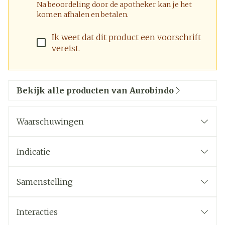
Na beoordeling door de apotheker kan je het
komen afhalen en betalen.
Ik weet dat dit product een voorschrift
vereist.
Bekijk alle producten van Aurobindo
Waarschuwingen
Indicatie
Bij patiënten die onvoldoende controle bereiken
Samenstelling
met inhalalatiecorticosteroïden en bij wie kort
werkende beta-agonisten 'ad hoc' onvoldoende
Interacties
klinische controle over de astma verschaffen