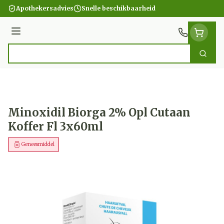
Ga naar de inhoud
Apothekersadvies
Snelle beschikbaarheid
Menu
Zoek
Product, merk, categorie...
Minoxidil Biorga 2% Opl Cutaan
Koffer Fl 3x60ml
Geneesmiddel