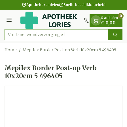
Dia 1 van 1
Ga naar de inhoud
Apothekersadvies
Snelle beschikbaarheid
0
0 artikelen
Menu
€ 0,00
Vind snel wondverz
Zoek
Product, merk, categorie...
Home
/
Mepilex Border Post-op Verb 10x20cm 5 496405
Mepilex Border Post-op Verb
10x20cm 5 496405