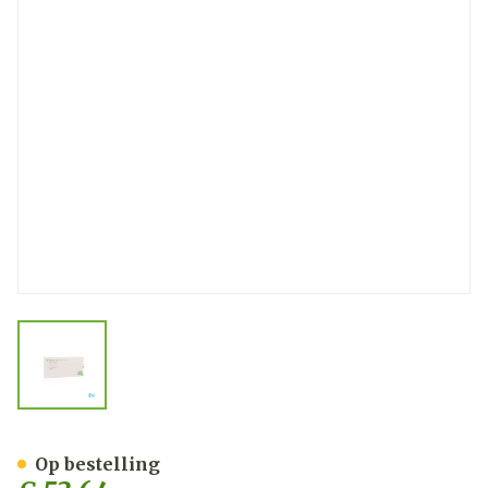
View larger image
Mepilex Border Post-op V
Op bestelling