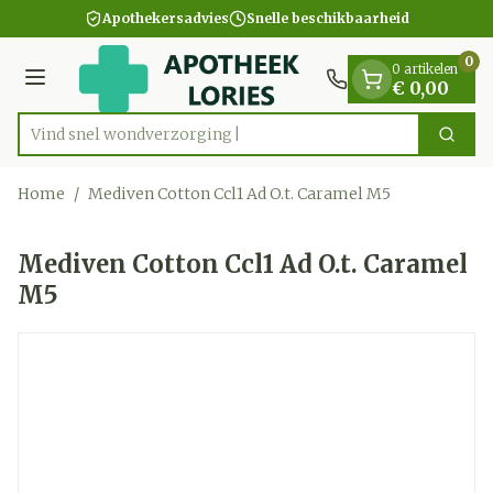
Dia 1 van 1
Ga naar de inhoud
Apothekersadvies
Snelle beschikbaarheid
0
0 artikelen
Menu
€ 0,00
Vind snel wondve
Zoek
Product, merk, categorie...
Home
/
Mediven Cotton Ccl1 Ad O.t. Caramel M5
Mediven Cotton Ccl1 Ad O.t. Caramel
M5